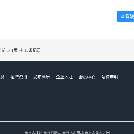
查看联
当前 1/ 1页 共 15条记录
信息
招聘资讯
发布简历
企业入驻
会员中心
法律申明
们
萧县人才网,萧县招聘网,萧县人才市场,萧县人事人才网