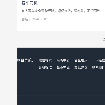
客车司机
有大客车安全驾驶经验，遵纪守法，管吃注，薪资面议
更新于 2026.08.04
栏目导航:
职位搜索
简历中心
名企展示
一句话
套餐标准
金币充值
意见建议
联系我