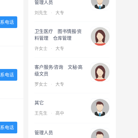
管理人员
刘先生
·
大专
系电话
卫生医疗 图书情报∕资
料管理 仓库管理
许女士
·
大专
客户服务∕咨询 文秘∕高
级文员
系电话
罗女士
·
大专
其它
王先生
·
高中
系电话
管理人员