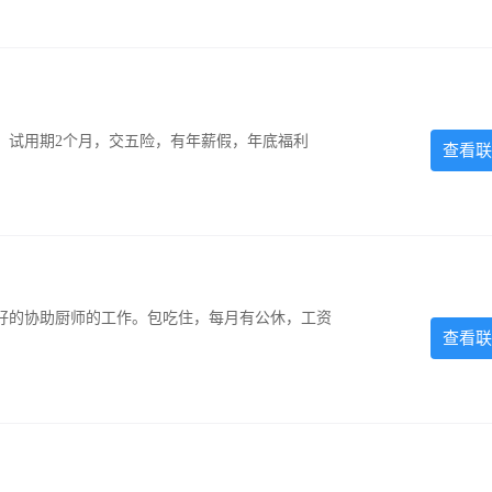
0元，试用期2个月，交五险，有年薪假，年底福利
查看联
好的协助厨师的工作。包吃住，每月有公休，工资
查看联