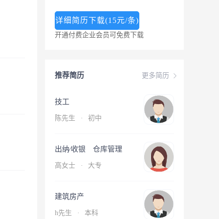
详细简历下载(15元/条)
开通付费企业会员可免费下载
推荐简历
更多简历
技工
陈先生
·
初中
出纳∕收银 仓库管理
高女士
·
大专
建筑房产
h先生
·
本科