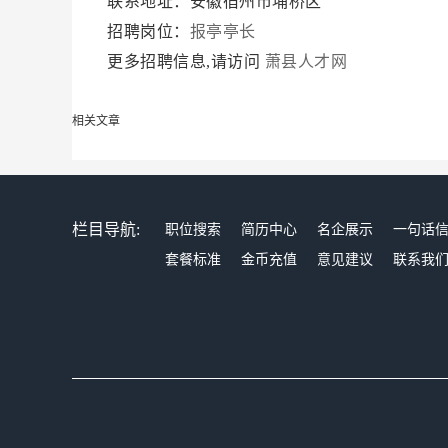
联系地址：安徽宿州市埇桥区
招聘岗位：
报亭亭长
更多招聘信息,请访问
萧县人才网
相关文章
栏目导航:
职位搜索
简历中心
名企展示
一句话
套餐标准
金币充值
意见建议
联系我