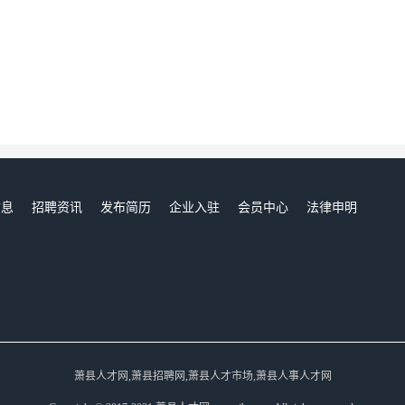
信息
招聘资讯
发布简历
企业入驻
会员中心
法律申明
们
萧县人才网,萧县招聘网,萧县人才市场,萧县人事人才网